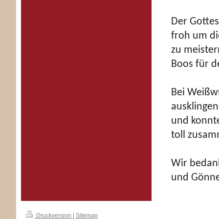
Der Gottes
froh um di
zu meister
Boos für d
Bei Weißwu
ausklingen
und konnt
toll zusa
Wir bedank
und Gönne
Druckversion
|
Sitemap