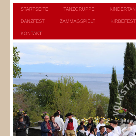
STARTSEITE
TANZGRUPPE
KINDERTA
DANZFEST
ZAMMAGSPIELT
KIRBEFEST
KONTAKT