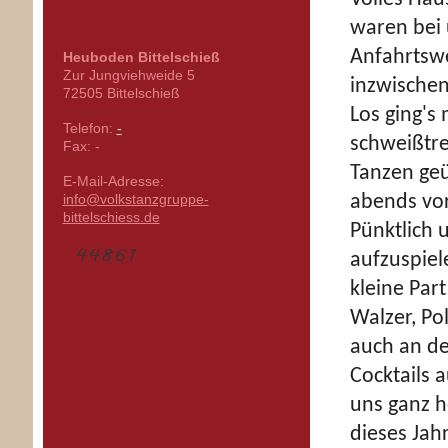
waren bei
Anfahrtswe
Heuboden Bittelschieß
Zur Jungviehweide
5
inzwischen 
72505
Bittelschieß
Los ging's
Telefon:
-
schweißtr
Fax:
-
Tanzen ge
E-Mail-Adresse:
info@volkstanzgruppe-
abends vor
bittelschiess.de
Pünktlich
aufzuspiel
kleine Par
Walzer, Po
auch an de
Cocktails 
uns ganz h
dieses Jah