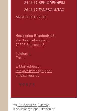
24.11.17 SENIORENHEIM
26.11.17 TANZSONNTAG
ARCHIV 2015-2019
Heuboden Bittelschieß
Zur Jungviehweide
5
72505
Bittelschieß
Telefon:
-
Fax:
-
E-Mail-Adresse:
info@volkstanzgruppe-
bittelschiess.de
Druckversion
|
Sitemap
© Volkstanzgruppe Bittelschieß