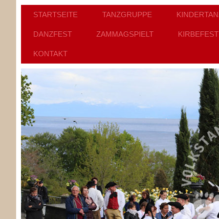
STARTSEITE
TANZGRUPPE
KINDERTA
DANZFEST
ZAMMAGSPIELT
KIRBEFEST
KONTAKT