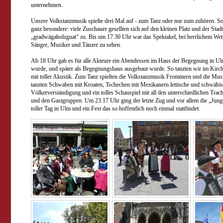
unternehmen.
Unsere Volkstanzmusik spielte drei Mal auf - zum Tanz oder nur zum zuhören. So
ganz besondere: viele Zuschauer gesellten sich auf den kleinen Platz und der St
„gradwägaholzguat“ zu. Bis um 17:30 Uhr war das Spektakel, bei herrlichem Wet
Sänger, Musiker und Tänzer zu sehen.
Ab 18 Uhr gab es für alle Akteure ein Abendessen im Haus der Begegnung in Ulm
wurde, und später als Begegnungshaus ausgebaut wurde. So tanzten wir im Kirch
mit toller Akustik.
Zum Tanz spielten die Volkstanzmusik Frommern und die Mus
tanzten Schwaben mit Kroaten, Tschechen mit Mexikanern lettische und schwäbisc
Völkerverständigung und ein tolles Schauspiel mit all den unterschiedlichen Tra
und den Gastgruppen.
Um 23.17 Uhr ging der letzte Zug und vor allem die „Jun
toller Tag in Ulm und ein Fest das so hoffentlich noch einmal stattfindet.