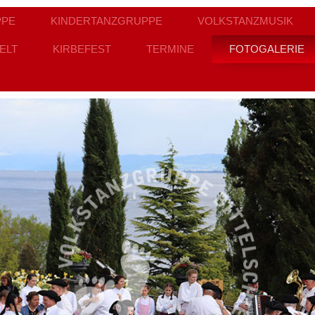
PPE
KINDERTANZGRUPPE
VOLKSTANZMUSIK
ELT
KIRBEFEST
TERMINE
FOTOGALERIE