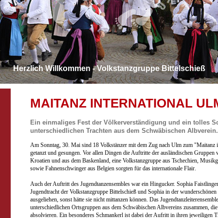
Herzlich Willkommen - Volkstanzgruppe Bittelschieß
MAITANZ INTERNATIONAL UL
Ein einmaliges Fest der Völkerverständigung und ein tolles Sc
unterschiedlichen Trachten aus dem Schwäbischen Albverein.
Am Sonntag, 30. Mai sind 18 Volkstänzer mit dem Zug nach Ulm zum "Maitanz in
getanzt und gesungen. Vor allen Dingen die Auftritte der ausländischen Gruppen
Kroatien und aus dem Baskenland, eine Volkstanzgruppe aus Tschechien, Musikg
sowie Fahnenschwinger aus Belgien sorgten für das internationale Flair
.
Auch der Auftritt des Jugendtanzensembles war ein Hingucker. Sophia Faistlinge
Jugendtracht der Volkstanzgruppe Bittelschieß und Sophia in der wunderschönen 
ausgeliehen, sonst hätte sie nicht mittanzen können. Das Jugendtanzleiterensemble
unterschiedlichen Ortsgruppen aus dem Schwäbischen Albvereins zusammen, die 
absolvieren. Ein besonderes Schmankerl ist dabei der Aufritt in ihren jeweiligen T