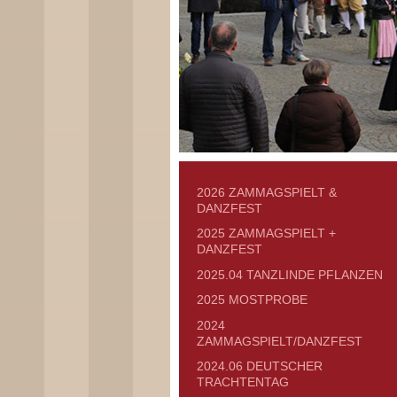
2026 ZAMMAGSPIELT &
DANZFEST
2025 ZAMMAGSPIELT +
DANZFEST
2025.04 TANZLINDE PFLANZEN
2025 MOSTPROBE
2024
ZAMMAGSPIELT/DANZFEST
2024.06 DEUTSCHER
TRACHTENTAG