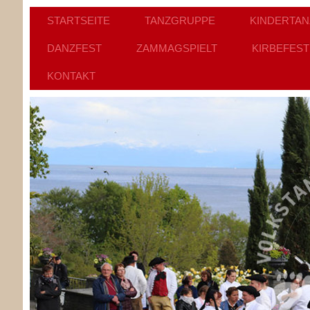
STARTSEITE
TANZGRUPPE
KINDERTA
DANZFEST
ZAMMAGSPIELT
KIRBEFEST
KONTAKT