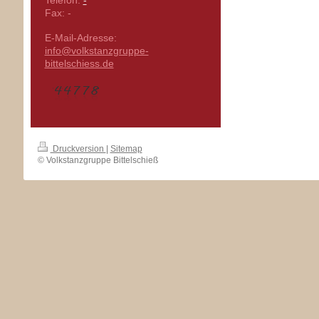
Telefon:
-
Fax:
-
E-Mail-Adresse:
info@volkstanzgruppe-
bittelschiess.de
Druckversion
|
Sitemap
© Volkstanzgruppe Bittelschieß