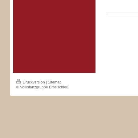
Druckversion
|
Sitemap
© Volkstanzgruppe Bittelschieß