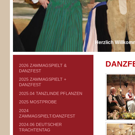
Herzlich Willkom
DANZFE
2026 ZAMMAGSPIELT &
DANZFEST
2025 ZAMMAGSPIELT +
DANZFEST
2025.04 TANZLINDE PFLANZEN
2025 MOSTPROBE
2024
ZAMMAGSPIELT/DANZFEST
2024.06 DEUTSCHER
TRACHTENTAG