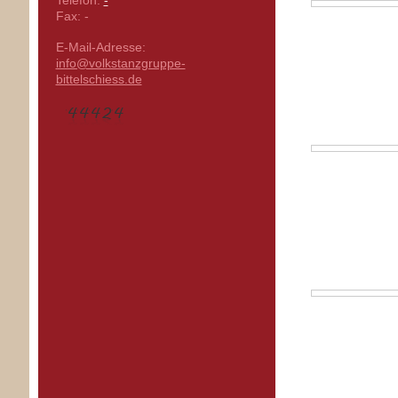
Telefon:
-
Fax:
-
E-Mail-Adresse:
info@volkstanzgruppe-
bittelschiess.de