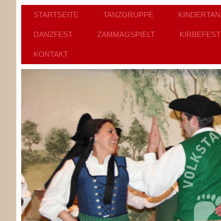
STARTSEITE
TANZGRUPPE
KINDERTA
DANZFEST
ZAMMAGSPIELT
KIRBEFEST
KONTAKT