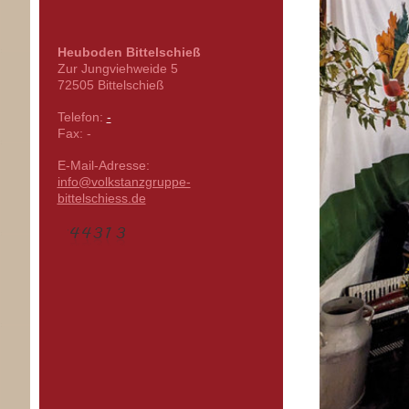
Heuboden Bittelschieß
Zur Jungviehweide
5
72505
Bittelschieß
Telefon:
-
Fax:
-
E-Mail-Adresse:
info@volkstanzgruppe-
bittelschiess.de