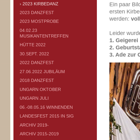
2023 KIRBEDANZ
Ein paar Bil
ersten Kirb
2023 DANZFEST
werden:
vol
2023 MOSTPROBE
04.02.23
Leider wurde
MUSIKANTENTREFFEN
1. Geigere
HÜTTE 2022
2. Geburts
30.SEPT. 2022
3. Ade zur
2022 DANZFEST
27.06.2022 JUBILÄUM
2018 DANZFEST
UNGARN OKTOBER
UNGARN JULI
06.-08.05.16 WINNENDEN
LANDESFEST 2015 IN SIG
ARCHIV 2019-
ARCHIV 2015-2019