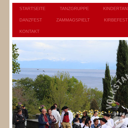
STARTSEITE
TANZGRUPPE
KINDERTA
DANZFEST
ZAMMAGSPIELT
KIRBEFEST
KONTAKT